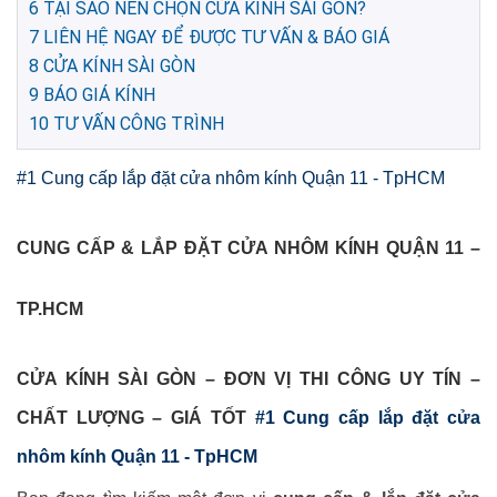
6
TẠI SAO NÊN CHỌN CỬA KÍNH SÀI GÒN?
7
LIÊN HỆ NGAY ĐỂ ĐƯỢC TƯ VẤN & BÁO GIÁ
8
CỬA KÍNH SÀI GÒN
9
BÁO GIÁ KÍNH
10
TƯ VẤN CÔNG TRÌNH
#1 Cung cấp lắp đặt cửa nhôm kính Quận 11 - TpHCM
CUNG CẤP & LẮP ĐẶT CỬA NHÔM KÍNH QUẬN 11 –
TP.HCM
CỬA KÍNH SÀI GÒN – ĐƠN VỊ THI CÔNG UY TÍN –
CHẤT LƯỢNG – GIÁ TỐT
#1 Cung cấp lắp đặt cửa
nhôm kính Quận 11 - TpHCM