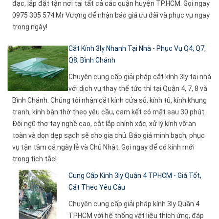
đạc, lắp đặt tận nơi tại tất cả các quận huyện TP.HCM. Gọi ngay
0975 305 574 Mr Vượng để nhận báo giá ưu đãi và phục vụ ngay
trong ngày!
Cắt Kính 3ly Nhanh Tại Nhà - Phục Vụ Q4, Q7,
Q8, Bình Chánh
Chuyên cung cấp giải pháp cắt kính 3ly tại nhà
với dịch vụ thay thế tức thì tại Quận 4, 7, 8 và
Bình Chánh. Chúng tôi nhận cắt kính cửa sổ, kính tủ, kính khung
tranh, kính bàn thờ theo yêu cầu, cam kết có mặt sau 30 phút.
Đội ngũ thợ tay nghề cao, cắt lắp chính xác, xử lý kính vỡ an
toàn và dọn dẹp sạch sẽ cho gia chủ. Báo giá minh bạch, phục
vụ tận tâm cả ngày lễ và Chủ Nhật. Gọi ngay để có kính mới
trong tích tắc!
Cung Cấp Kính 3ly Quận 4 TPHCM - Giá Tốt,
Cắt Theo Yêu Cầu
Chuyên cung cấp giải pháp kính 3ly Quận 4
TPHCM với hệ thống vật liệu thích ứng, đáp