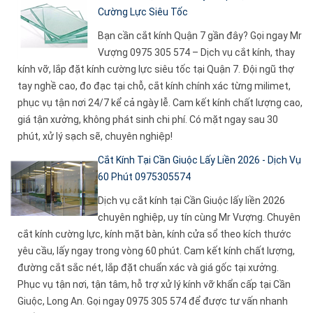
Cường Lực Siêu Tốc
Bạn cần cắt kính Quận 7 gần đây? Gọi ngay Mr
Vượng 0975 305 574 – Dịch vụ cắt kính, thay
kính vỡ, lắp đặt kính cường lực siêu tốc tại Quận 7. Đội ngũ thợ
tay nghề cao, đo đạc tại chỗ, cắt kính chính xác từng milimet,
phục vụ tận nơi 24/7 kể cả ngày lễ. Cam kết kính chất lượng cao,
giá tận xưởng, không phát sinh chi phí. Có mặt ngay sau 30
phút, xử lý sạch sẽ, chuyên nghiệp!
Cắt Kính Tại Cần Giuộc Lấy Liền 2026 - Dịch Vụ
60 Phút 0975305574
Dịch vụ cắt kính tại Cần Giuộc lấy liền 2026
chuyên nghiệp, uy tín cùng Mr Vượng. Chuyên
cắt kính cường lực, kính mặt bàn, kính cửa sổ theo kích thước
yêu cầu, lấy ngay trong vòng 60 phút. Cam kết kính chất lượng,
đường cắt sắc nét, lắp đặt chuẩn xác và giá gốc tại xưởng.
Phục vụ tận nơi, tận tâm, hỗ trợ xử lý kính vỡ khẩn cấp tại Cần
Giuộc, Long An. Gọi ngay 0975 305 574 để được tư vấn nhanh