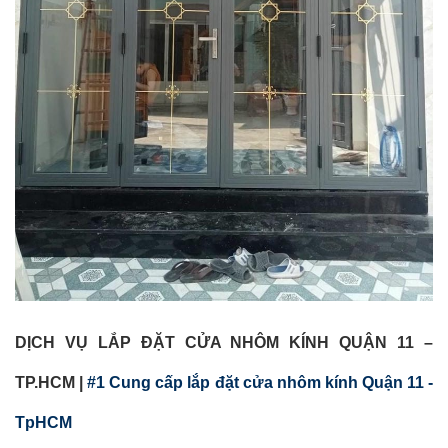
DỊCH VỤ LẮP ĐẶT CỬA NHÔM KÍNH QUẬN 11 –
TP.HCM |
#1 Cung cấp lắp đặt cửa nhôm kính Quận 11 -
TpHCM