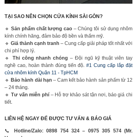
TẠI SAO NÊN CHỌN CỬA KÍNH SÀI GÒN?
🔹
Sản phẩm chất lượng cao
– Chúng tôi sử dụng nhôm
kính chính hãng, đảm bảo độ bền và thẩm mỹ.
🔹
Giá thành cạnh tranh
– Cung cấp giải pháp tốt nhất với
chi phí hợp lý.
🔹
Thi công nhanh chóng
– Đội ngũ kỹ thuật viên tay
nghề cao, hoàn thành đúng tiến độ.
#1 Cung cấp lắp đặt
cửa nhôm kính Quận 11 - TpHCM
🔹
Bảo hành dài hạn
– Cam kết bảo hành sản phẩm từ 12
– 24 tháng.
🔹
Tư vấn miễn phí
– Hỗ trợ khảo sát tận nơi, báo giá chi
tiết.
LIÊN HỆ NGAY ĐỂ ĐƯỢC TƯ VẤN & BÁO GIÁ
📞
Hotline/Zalo: 0898 754 324 – 0975 305 574 (Mr.