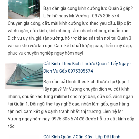
Bạn cần gia công kính cường lực Quận 3 gấp?
Liên hệ ngay Mr Vượng - 0975 305 574.
Chuyên gia công, cắt, mài kính cường lực theo yêu cầu, lắp đặt
vách ngăn, cửa kính, kính phòng tắm nhanh chóng, chuẩn xác.
Dịch vụ uy tín, giá tận xưởng, hỗ trợ khảo sát tận nơi tại Quận 3
và các khu vực lân cận. Cam kết chất lượng cao, thẩm mỹ đẹp,
phục vụ chuyên nghiệp ngay hôm nay!
Cắt Kính Theo Kích Thước Quận 1 Lấy Ngay -
Dịch Vụ Gấp 0975305574
Bạn cần cắt kính theo kích thước tại Quận 1
lấy ngay? Mr Vượng chuyên dịch vụ cắt kính
nhanh, chuẩn xác từng milimet cho mặt bàn, cửa sổ, vách ngăn
tại Quận 1. Đội ngũ thợ tay nghề cao, nhận làm gấp, giao hàng
tận nơi, cam kết giá cạnh tranh nhất thị trường. Liên hệ Mr
Vượng ngay hôm nay: 0975 305 574 để được hỗ trợ cắt kính cấp
tốc!
Cắt Kính Quận 7 Gần Đây - Lắp Đặt Kính