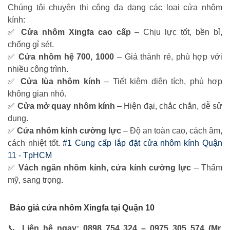
Chúng tôi chuyên thi công đa dạng các loại cửa nhôm
kính:
✅
Cửa nhôm Xingfa cao cấp
– Chịu lực tốt, bền bỉ,
chống gỉ sét.
✅
Cửa nhôm hệ 700, 1000
– Giá thành rẻ, phù hợp với
nhiều công trình.
✅
Cửa lùa nhôm kính
– Tiết kiệm diện tích, phù hợp
không gian nhỏ.
✅
Cửa mở quay nhôm kính
– Hiện đại, chắc chắn, dễ sử
dụng.
✅
Cửa nhôm kính cường lực
– Độ an toàn cao, cách âm,
cách nhiệt tốt.
#1 Cung cấp lắp đặt cửa nhôm kính Quận
11 - TpHCM
✅
Vách ngăn nhôm kính, cửa kính cường lực
– Thẩm
mỹ, sang trọng.
Báo giá cửa nhôm Xingfa tại Quận 10
📞
Liên hệ ngay: 0898 754 324 – 0975 305 574 (Mr.