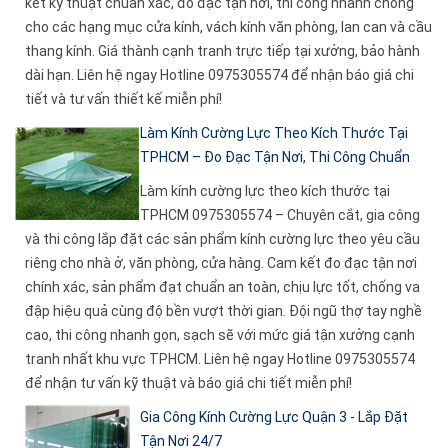
kết kỹ thuật chuẩn xác, đo đạc tận nơi, thi công nhanh chóng
cho các hạng mục cửa kính, vách kính văn phòng, lan can và cầu
thang kính. Giá thành cạnh tranh trực tiếp tại xưởng, bảo hành
dài hạn. Liên hệ ngay Hotline 0975305574 để nhận báo giá chi
tiết và tư vấn thiết kế miễn phí!
Làm Kính Cường Lực Theo Kích Thước Tại
TPHCM – Đo Đạc Tận Nơi, Thi Công Chuẩn
Làm kính cường lực theo kích thước tại
TPHCM 0975305574 – Chuyên cắt, gia công
và thi công lắp đặt các sản phẩm kính cường lực theo yêu cầu
riêng cho nhà ở, văn phòng, cửa hàng. Cam kết đo đạc tận nơi
chính xác, sản phẩm đạt chuẩn an toàn, chịu lực tốt, chống va
đập hiệu quả cùng độ bền vượt thời gian. Đội ngũ thợ tay nghề
cao, thi công nhanh gọn, sạch sẽ với mức giá tận xưởng cạnh
tranh nhất khu vực TPHCM. Liên hệ ngay Hotline 0975305574
để nhận tư vấn kỹ thuật và báo giá chi tiết miễn phí!
Gia Công Kính Cường Lực Quận 3 - Lắp Đặt
Tận Nơi 24/7