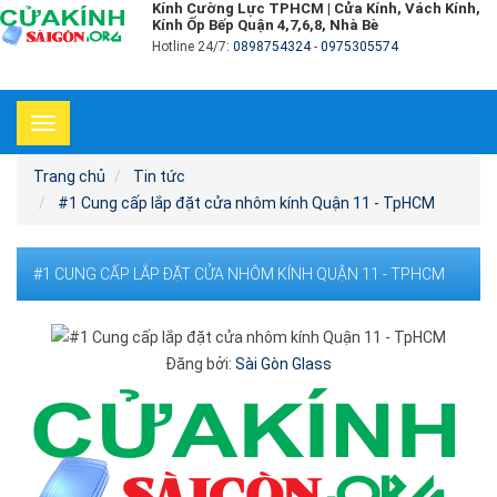
Kính Cường Lực TPHCM | Cửa Kính, Vách Kính,
Kính Ốp Bếp Quận 4,7,6,8, Nhà Bè
Hotline 24/7:
0898754324
-
0975305574
Toggle
navigation
Trang chủ
Tin tức
#1 Cung cấp lắp đặt cửa nhôm kính Quận 11 - TpHCM
#1 CUNG CẤP LẮP ĐẶT CỬA NHÔM KÍNH QUẬN 11 - TPHCM
Đăng bởi:
Sài Gòn Glass