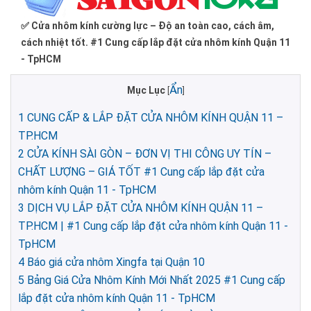
✅ Cửa nhôm kính cường lực – Độ an toàn cao, cách âm,
cách nhiệt tốt. #1 Cung cấp lắp đặt cửa nhôm kính Quận 11
- TpHCM
Ẩn
Mục Lục
[
]
1
CUNG CẤP & LẮP ĐẶT CỬA NHÔM KÍNH QUẬN 11 –
TP.HCM
2
CỬA KÍNH SÀI GÒN – ĐƠN VỊ THI CÔNG UY TÍN –
CHẤT LƯỢNG – GIÁ TỐT #1 Cung cấp lắp đặt cửa
nhôm kính Quận 11 - TpHCM
3
DỊCH VỤ LẮP ĐẶT CỬA NHÔM KÍNH QUẬN 11 –
TP.HCM | #1 Cung cấp lắp đặt cửa nhôm kính Quận 11 -
TpHCM
4
Báo giá cửa nhôm Xingfa tại Quận 10
5
Bảng Giá Cửa Nhôm Kính Mới Nhất 2025 #1 Cung cấp
lắp đặt cửa nhôm kính Quận 11 - TpHCM