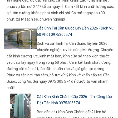
tay nghề cao, đo đạc tại chỗ, cắt kính chính xác từng milimet,
phục vụ tận nơi 24/7 kể cả ngày lễ. Cam kết kính chất lượng cao,
giá tận xưởng, không phát sinh chi phí. Có mặt ngay sau 30
phút, xử lý sạch sẽ, chuyên nghiệp!
Cắt Kính Tại Cần Giuộc Lấy Liền 2026 - Dịch Vụ
60 Phút 0975305574
Dịch vụ cắt kính tại Cần Giuộc lấy liền 2026
chuyên nghiệp, uy tín cùng Mr Vượng. Chuyên
cắt kính cường lực, kính mặt bàn, kính cửa sổ theo kích thước
yêu cầu, lấy ngay trong vòng 60 phút. Cam kết kính chất lượng,
đường cắt sắc nét, lắp đặt chuẩn xác và giá gốc tại xưởng.
Phục vụ tận nơi, tận tâm, hỗ trợ xử lý kính vỡ khẩn cấp tại Cần
Giuộc, Long An. Gọi ngay 0975 305 574 để được tư vấn nhanh
nhất!
Cắt Kính Bình Chánh Gấp 2026 - Thi Công Lắp
Đặt Tận Nhà 0975305574
Bạn cần cắt kính Bình Chánh gấp? Liên hệ