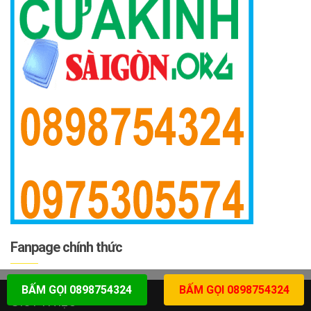
Fanpage chính thức
BẤM GỌI 0898754324
BẤM GỌI 0898754324
GIỚI THIỆU