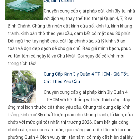
Q8, Bình Chánh
Chuyên cung cấp giải pháp cắt kính 3ly tại nhà
với dịch vụ thay thế tức thì tại Quận 4, 7, 8 và
Bình Chánh. Chúng tôi nhận cắt kính cửa sổ, kính tủ, kính khung
tranh, kính bàn thờ theo yêu cầu, cam kết có mặt sau 30 phút.
Đội ngũ thợ tay nghề cao, cắt lắp chính xác, xử lý kính vỡ an
toàn và dọn dẹp sạch sẽ cho gia chủ. Báo giá minh bạch, phục
vụ tận tâm cả ngày lễ và Chủ Nhật. Gọi ngay để có kính mới
trong tích tắc!
Cung Cấp Kính 3ly Quận 4 TPHCM - Giá Tốt,
Cắt Theo Yêu Cầu
Chuyên cung cấp giải pháp kính 3ly Quận 4
TPHCM với hệ thống vật liệu thích ứng, đáp
ứng mọi kích thước cắt theo yêu cầu. Chúng tôi cung cấp kính
trắng, kính mờ 3ly chất lượng cao cho khung tranh, tủ kính, cửa
chớp với mức giá tốt nhất thị trường 2026. Cam kết gia công
chính xác, mài cạnh an toàn, giao hàng siêu tốc tận nơi tại các
phường Quận 4. Dịch vụ uy tín, tận tâm, có máy cắt hiện đại lấy