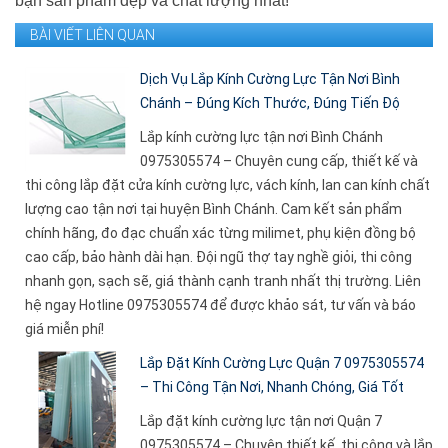
bạn sản phẩm đẹp và chất lượng nhất!
BÀI VIẾT LIÊN QUAN
Dịch Vụ Lắp Kính Cường Lực Tận Nơi Bình
Chánh – Đúng Kích Thước, Đúng Tiến Độ
Lắp kính cường lực tận nơi Bình Chánh
0975305574 – Chuyên cung cấp, thiết kế và
thi công lắp đặt cửa kính cường lực, vách kính, lan can kính chất
lượng cao tận nơi tại huyện Bình Chánh. Cam kết sản phẩm
chính hãng, đo đạc chuẩn xác từng milimet, phụ kiện đồng bộ
cao cấp, bảo hành dài hạn. Đội ngũ thợ tay nghề giỏi, thi công
nhanh gọn, sạch sẽ, giá thành cạnh tranh nhất thị trường. Liên
hệ ngay Hotline 0975305574 để được khảo sát, tư vấn và báo
giá miễn phí!
Lắp Đặt Kính Cường Lực Quận 7 0975305574
– Thi Công Tận Nơi, Nhanh Chóng, Giá Tốt
Lắp đặt kính cường lực tận nơi Quận 7
0975305574 – Chuyên thiết kế, thi công và lắp