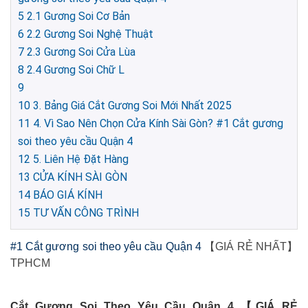
5
2.1 Gương Soi Cơ Bản
6
2.2 Gương Soi Nghệ Thuật
7
2.3 Gương Soi Cửa Lùa
8
2.4 Gương Soi Chữ L
9
10
3. Bảng Giá Cắt Gương Soi Mới Nhất 2025
11
4. Vì Sao Nên Chọn Cửa Kính Sài Gòn? #1 Cắt gương
soi theo yêu cầu Quận 4
12
5. Liên Hệ Đặt Hàng
13
CỬA KÍNH SÀI GÒN
14
BÁO GIÁ KÍNH
15
TƯ VẤN CÔNG TRÌNH
#1 Cắt gương soi theo yêu cầu Quận 4
【GIÁ RẺ NHẤT】
TPHCM
Cắt Gương Soi Theo Yêu Cầu Quận 4 【GIÁ RẺ