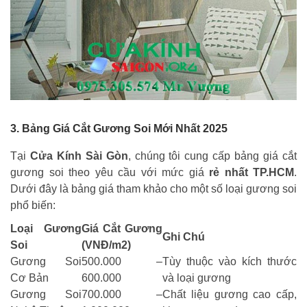
3. Bảng Giá Cắt Gương Soi Mới Nhất 2025
Tại
Cửa Kính Sài Gòn
, chúng tôi cung cấp bảng giá cắt
gương soi theo yêu cầu với mức giá
rẻ nhất TP.HCM
.
Dưới đây là bảng giá tham khảo cho một số loại gương soi
phổ biến:
Loại Gương
Giá Cắt Gương
Ghi Chú
Soi
(VNĐ/m2)
Gương Soi
500.000 –
Tùy thuộc vào kích thước
Cơ Bản
600.000
và loại gương
Gương Soi
700.000 –
Chất liệu gương cao cấp,