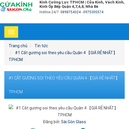
Kính Cường Lực TPHCM | Cửa Kính, Vách Kính,
Kính Ốp Bếp Quận 4,7,6,8, Nhà Bè
Hotline 24/7:
0898754324
-
0975305574
Toggle
navigation
Trang chủ
Tin tức
#1 Cắt gương soi theo yêu cầu Quận 4 【GIÁ RẺ NHẤT】
TPHCM
#1 CẮT GƯƠNG SOI THEO YÊU CẦU QUẬN 4 【GIÁ RẺ NHẤT】
TPHCM
Đăng bởi:
Sài Gòn Glass