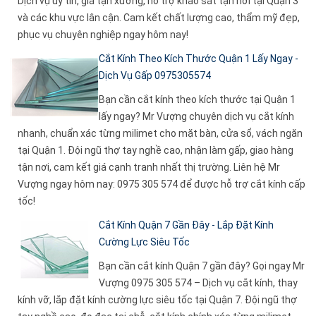
Dịch vụ uy tín, giá tận xưởng, hỗ trợ khảo sát tận nơi tại Quận 3
và các khu vực lân cận. Cam kết chất lượng cao, thẩm mỹ đẹp,
phục vụ chuyên nghiệp ngay hôm nay!
Cắt Kính Theo Kích Thước Quận 1 Lấy Ngay -
Dịch Vụ Gấp 0975305574
Bạn cần cắt kính theo kích thước tại Quận 1
lấy ngay? Mr Vượng chuyên dịch vụ cắt kính
nhanh, chuẩn xác từng milimet cho mặt bàn, cửa sổ, vách ngăn
tại Quận 1. Đội ngũ thợ tay nghề cao, nhận làm gấp, giao hàng
tận nơi, cam kết giá cạnh tranh nhất thị trường. Liên hệ Mr
Vượng ngay hôm nay: 0975 305 574 để được hỗ trợ cắt kính cấp
tốc!
Cắt Kính Quận 7 Gần Đây - Lắp Đặt Kính
Cường Lực Siêu Tốc
Bạn cần cắt kính Quận 7 gần đây? Gọi ngay Mr
Vượng 0975 305 574 – Dịch vụ cắt kính, thay
kính vỡ, lắp đặt kính cường lực siêu tốc tại Quận 7. Đội ngũ thợ