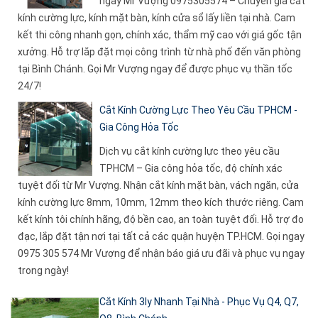
ngay Mr Vượng 0975305574 – Chuyên gia cắt
kính cường lực, kính mặt bàn, kính cửa sổ lấy liền tại nhà. Cam
kết thi công nhanh gọn, chính xác, thẩm mỹ cao với giá gốc tận
xưởng. Hỗ trợ lắp đặt mọi công trình từ nhà phố đến văn phòng
tại Bình Chánh. Gọi Mr Vượng ngay để được phục vụ thần tốc
24/7!
Cắt Kính Cường Lực Theo Yêu Cầu TPHCM -
Gia Công Hỏa Tốc
Dịch vụ cắt kính cường lực theo yêu cầu
TPHCM – Gia công hỏa tốc, độ chính xác
tuyệt đối từ Mr Vượng. Nhận cắt kính mặt bàn, vách ngăn, cửa
kính cường lực 8mm, 10mm, 12mm theo kích thước riêng. Cam
kết kính tôi chính hãng, độ bền cao, an toàn tuyệt đối. Hỗ trợ đo
đạc, lắp đặt tận nơi tại tất cả các quận huyện TP.HCM. Gọi ngay
0975 305 574 Mr Vượng để nhận báo giá ưu đãi và phục vụ ngay
trong ngày!
Cắt Kính 3ly Nhanh Tại Nhà - Phục Vụ Q4, Q7,