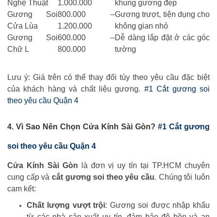
Nghệ Thuật
1.000.000
khung gương đẹp
Gương Soi
800.000 –
Gương trượt, tiện dụng cho
Cửa Lùa
1.200.000
không gian nhỏ
Gương Soi
600.000 –
Dễ dàng lắp đặt ở các góc
Chữ L
800.000
tường
Lưu ý: Giá trên có thể thay đổi tùy theo yêu cầu đặc biệt
của khách hàng và chất liệu gương.
#1 Cắt gương soi
theo yêu cầu Quận 4
4. Vì Sao Nên Chọn
Cửa Kính Sài Gòn
?
#1 Cắt gương
soi theo yêu cầu Quận 4
Cửa Kính Sài Gòn
là đơn vị uy tín tại TP.HCM chuyên
cung cấp và
cắt gương soi theo yêu cầu
. Chúng tôi luôn
cam kết:
Chất lượng vượt trội
: Gương soi được nhập khẩu
từ các nhà sản xuất uy tín, đảm bảo độ bền và an