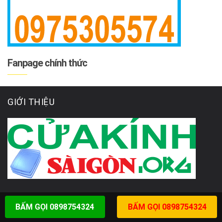
Fanpage chính thức
GIỚI THIỆU
BẤM GỌI 0898754324
BẤM GỌI 0898754324
DANH MỤC SẢN PHẨM