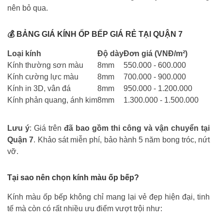
nên bỏ qua.
💰 BẢNG GIÁ KÍNH ỐP BẾP GIÁ RẺ TẠI QUẬN 7
Loại kính
Độ dày
Đơn giá (VNĐ/m²)
Kính thường sơn màu
8mm
550.000 - 600.000
Kính cường lực màu
8mm
700.000 - 900.000
Kính in 3D, vân đá
8mm
950.000 - 1.200.000
Kính phản quang, ánh kim
8mm
1.300.000 - 1.500.000
Lưu ý
: Giá trên
đã bao gồm thi công và vận chuyển tại
Quận 7
. Khảo sát miễn phí, bảo hành 5 năm bong tróc, nứt
vỡ.
Tại sao nên chọn kính màu ốp bếp?
Kính màu ốp bếp không chỉ mang lại vẻ đẹp hiện đại, tinh
tế mà còn có rất nhiều ưu điểm vượt trội như: