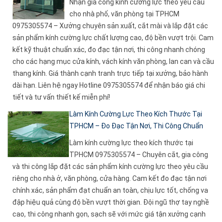
Nhận gia công kính cường lực theo yêu cầu
cho nhà phố, văn phòng tại TPHCM
0975305574 – Xưởng chuyên sản xuất, cắt mài và lắp đặt các
sản phẩm kính cường lực chất lượng cao, độ bền vượt trội. Cam
kết kỹ thuật chuẩn xác, đo đạc tận nơi, thi công nhanh chóng
cho các hạng mục cửa kính, vách kính văn phòng, lan can và cầu
thang kính. Giá thành cạnh tranh trực tiếp tại xưởng, bảo hành
dài hạn. Liên hệ ngay Hotline 0975305574 để nhận báo giá chi
tiết và tư vấn thiết kế miễn phí!
Làm Kính Cường Lực Theo Kích Thước Tại
TPHCM – Đo Đạc Tận Nơi, Thi Công Chuẩn
Làm kính cường lực theo kích thước tại
TPHCM 0975305574 – Chuyên cắt, gia công
và thi công lắp đặt các sản phẩm kính cường lực theo yêu cầu
riêng cho nhà ở, văn phòng, cửa hàng. Cam kết đo đạc tận nơi
chính xác, sản phẩm đạt chuẩn an toàn, chịu lực tốt, chống va
đập hiệu quả cùng độ bền vượt thời gian. Đội ngũ thợ tay nghề
cao, thi công nhanh gọn, sạch sẽ với mức giá tận xưởng cạnh