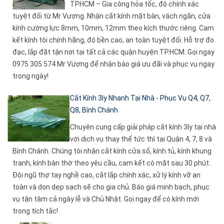
TPHCM – Gia công hỏa tốc, độ chính xác
tuyệt đối từ Mr Vượng. Nhận cắt kính mặt bàn, vách ngăn, cửa
kính cường lực 8mm, 10mm, 12mm theo kích thước riêng. Cam
kết kính tôi chính hãng, độ bền cao, an toàn tuyệt đối. Hỗ trợ đo
đạc, lắp đặt tận nơi tại tất cả các quận huyện TP.HCM. Gọi ngay
0975 305 574 Mr Vượng để nhận báo giá ưu đãi và phục vụ ngay
trong ngày!
Cắt Kính 3ly Nhanh Tại Nhà - Phục Vụ Q4, Q7,
Q8, Bình Chánh
Chuyên cung cấp giải pháp cắt kính 3ly tại nhà
với dịch vụ thay thế tức thì tại Quận 4, 7, 8 và
Bình Chánh. Chúng tôi nhận cắt kính cửa sổ, kính tủ, kính khung
tranh, kính bàn thờ theo yêu cầu, cam kết có mặt sau 30 phút.
Đội ngũ thợ tay nghề cao, cắt lắp chính xác, xử lý kính vỡ an
toàn và dọn dẹp sạch sẽ cho gia chủ. Báo giá minh bạch, phục
vụ tận tâm cả ngày lễ và Chủ Nhật. Gọi ngay để có kính mới
trong tích tắc!