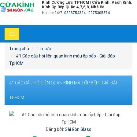
Kính Cường Lực TPHCM | Cửa Kính, Vách Kính,
Kính Ốp Bếp Quận 4,7,6,8, Nhà Bè
Hotline 24/7:
0898754324
-
0975305574
Toggle
navigation
Trang chủ
Tin tức
#1 Các câu hỏi liên quan kính màu ốp bếp - Giải đáp
TpHCM
#1 CÁC CÂU HỎI LIÊN QUAN KÍNH MÀU ỐP BẾP - GIẢI ĐÁP
TPHCM
Đăng bởi:
Sài Gòn Glass