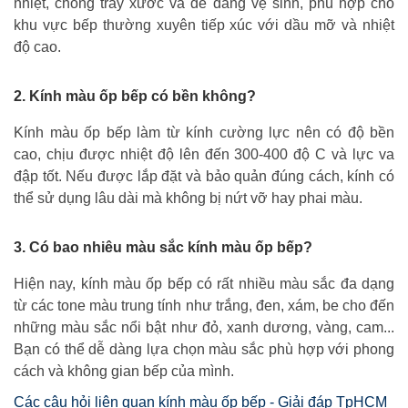
nhiệt, chống trầy xước và dễ dàng vệ sinh, phù hợp cho
khu vực bếp thường xuyên tiếp xúc với dầu mỡ và nhiệt
độ cao.
2. Kính màu ốp bếp có bền không?
Kính màu ốp bếp làm từ kính cường lực nên có độ bền
cao, chịu được nhiệt độ lên đến 300-400 độ C và lực va
đập tốt. Nếu được lắp đặt và bảo quản đúng cách, kính có
thể sử dụng lâu dài mà không bị nứt vỡ hay phai màu.
3. Có bao nhiêu màu sắc kính màu ốp bếp?
Hiện nay, kính màu ốp bếp có rất nhiều màu sắc đa dạng
từ các tone màu trung tính như trắng, đen, xám, be cho đến
những màu sắc nổi bật như đỏ, xanh dương, vàng, cam...
Bạn có thể dễ dàng lựa chọn màu sắc phù hợp với phong
cách và không gian bếp của mình.
Các câu hỏi liên quan kính màu ốp bếp - Giải đáp TpHCM