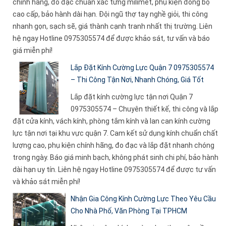
chính hãng, đo đạc chuẩn xác từng milimet, phụ kiện đồng bộ
cao cấp, bảo hành dài hạn. Đội ngũ thợ tay nghề giỏi, thi công
nhanh gọn, sạch sẽ, giá thành cạnh tranh nhất thị trường. Liên
hệ ngay Hotline 0975305574 để được khảo sát, tư vấn và báo
giá miễn phí!
Lắp Đặt Kính Cường Lực Quận 7 0975305574
– Thi Công Tận Nơi, Nhanh Chóng, Giá Tốt
Lắp đặt kính cường lực tận nơi Quận 7
0975305574 – Chuyên thiết kế, thi công và lắp
đặt cửa kính, vách kính, phòng tắm kính và lan can kính cường
lực tận nơi tại khu vực quận 7. Cam kết sử dụng kính chuẩn chất
lượng cao, phụ kiện chính hãng, đo đạc và lắp đặt nhanh chóng
trong ngày. Báo giá minh bạch, không phát sinh chi phí, bảo hành
dài hạn uy tín. Liên hệ ngay Hotline 0975305574 để được tư vấn
và khảo sát miễn phí!
Nhận Gia Công Kính Cường Lực Theo Yêu Cầu
Cho Nhà Phố, Văn Phòng Tại TPHCM