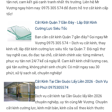
tận nơi, cam kết giá cạnh tranh nhất thị trường. Liên hệ Mr
Vượng ngay hôm nay: 0975 305 574 để được hỗ trợ cắt kính cấp
tốc!
Cắt Kính Quận 7 Gần Đây - Lắp Đặt Kính
Cường Lực Siêu Tốc
Bạn cần cắt kính Quận 7 gần đây? Gọi ngay Mr
Vượng 0975 305 574 – Dịch vụ cắt kính, thay
kính vỡ, lắp đặt kính cường lực siêu tốc tại Quận 7. Đội ngũ thợ
tay nghề cao, đo đạc tại chỗ, cắt kính chính xác từng milimet,
phục vụ tận nơi 24/7 kể cả ngày lễ. Cam kết kính chất lượng cao,
giá tận xưởng, không phát sinh chi phí. Có mặt ngay sau 30
phút, xử lý sạch sẽ, chuyên nghiệp!
Cắt Kính Tại Cần Giuộc Lấy Liền 2026 - Dịch Vụ
60 Phút 0975305574
Dịch vụ cắt kính tại Cần Giuộc lấy liền 2026
chuyên nghiệp, uy tín cùng Mr Vượng. Chuyên
cắt kính cường lực, kính mặt bàn, kính cửa sổ theo kích thước