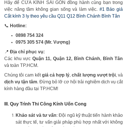
Hãy để CỬA KÍNH SÀI GÒN đồng hành cùng bạn trong
việc nâng tầm không gian sống và làm việc.
#1 Báo giá
Cắt kính 3 ly theo yêu cầu Q11 Q12 Bình Chánh Bình Tân
📞
Hotline:
0898 754 324
0975 305 574 (Mr. Vượng)
📍
Địa chỉ phục vụ:
Các khu vực
Quận 11, Quận 12, Bình Chánh, Bình Tân
và toàn TP.HCM.
Chúng tôi cam kết
giá cả hợp lý
,
chất lượng vượt trội
, và
dịch vụ tận tâm
. Đừng bỏ lỡ cơ hội trải nghiệm dịch vụ cắt
kính hàng đầu tại TP.HCM!
III. Quy Trình Thi Công Kính Uốn Cong
Khảo sát và tư vấn
: Đội ngũ kỹ thuật tiến hành khảo
sát thực tế, tư vấn giải pháp phù hợp nhất với không