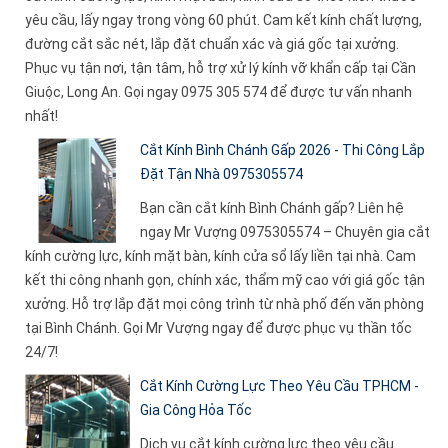
yêu cầu, lấy ngay trong vòng 60 phút. Cam kết kính chất lượng,
đường cắt sắc nét, lắp đặt chuẩn xác và giá gốc tại xưởng.
Phục vụ tận nơi, tận tâm, hỗ trợ xử lý kính vỡ khẩn cấp tại Cần
Giuộc, Long An. Gọi ngay 0975 305 574 để được tư vấn nhanh
nhất!
Cắt Kính Bình Chánh Gấp 2026 - Thi Công Lắp
Đặt Tận Nhà 0975305574
Bạn cần cắt kính Bình Chánh gấp? Liên hệ
ngay Mr Vượng 0975305574 – Chuyên gia cắt
kính cường lực, kính mặt bàn, kính cửa sổ lấy liền tại nhà. Cam
kết thi công nhanh gọn, chính xác, thẩm mỹ cao với giá gốc tận
xưởng. Hỗ trợ lắp đặt mọi công trình từ nhà phố đến văn phòng
tại Bình Chánh. Gọi Mr Vượng ngay để được phục vụ thần tốc
24/7!
Cắt Kính Cường Lực Theo Yêu Cầu TPHCM -
Gia Công Hỏa Tốc
Dịch vụ cắt kính cường lực theo yêu cầu