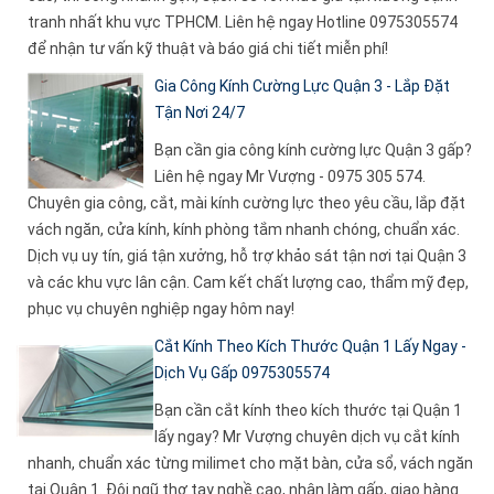
tranh nhất khu vực TPHCM. Liên hệ ngay Hotline 0975305574
để nhận tư vấn kỹ thuật và báo giá chi tiết miễn phí!
Gia Công Kính Cường Lực Quận 3 - Lắp Đặt
Tận Nơi 24/7
Bạn cần gia công kính cường lực Quận 3 gấp?
Liên hệ ngay Mr Vượng - 0975 305 574.
Chuyên gia công, cắt, mài kính cường lực theo yêu cầu, lắp đặt
vách ngăn, cửa kính, kính phòng tắm nhanh chóng, chuẩn xác.
Dịch vụ uy tín, giá tận xưởng, hỗ trợ khảo sát tận nơi tại Quận 3
và các khu vực lân cận. Cam kết chất lượng cao, thẩm mỹ đẹp,
phục vụ chuyên nghiệp ngay hôm nay!
Cắt Kính Theo Kích Thước Quận 1 Lấy Ngay -
Dịch Vụ Gấp 0975305574
Bạn cần cắt kính theo kích thước tại Quận 1
lấy ngay? Mr Vượng chuyên dịch vụ cắt kính
nhanh, chuẩn xác từng milimet cho mặt bàn, cửa sổ, vách ngăn
tại Quận 1. Đội ngũ thợ tay nghề cao, nhận làm gấp, giao hàng