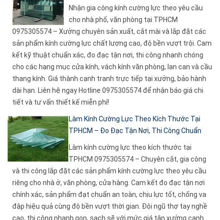
Nhận gia công kính cường lực theo yêu cầu
cho nhà phố, văn phòng tại TPHCM
0975305574 – Xưởng chuyên sản xuất, cắt mài và lắp đặt các
sản phẩm kính cường lực chất lượng cao, độ bền vượt trội. Cam
kết kỹ thuật chuẩn xác, đo đạc tận nơi, thi công nhanh chóng
cho các hạng mục cửa kính, vách kính văn phòng, lan can và cầu
thang kính. Giá thành cạnh tranh trực tiếp tại xưởng, bảo hành
dài hạn. Liên hệ ngay Hotline 0975305574 để nhận báo giá chi
tiết và tư vấn thiết kế miễn phí!
Làm Kính Cường Lực Theo Kích Thước Tại
TPHCM – Đo Đạc Tận Nơi, Thi Công Chuẩn
Làm kính cường lực theo kích thước tại
TPHCM 0975305574 – Chuyên cắt, gia công
và thi công lắp đặt các sản phẩm kính cường lực theo yêu cầu
riêng cho nhà ở, văn phòng, cửa hàng. Cam kết đo đạc tận nơi
chính xác, sản phẩm đạt chuẩn an toàn, chịu lực tốt, chống va
đập hiệu quả cùng độ bền vượt thời gian. Đội ngũ thợ tay nghề
cao, thi công nhanh gọn, sạch sẽ với mức giá tận xưởng cạnh