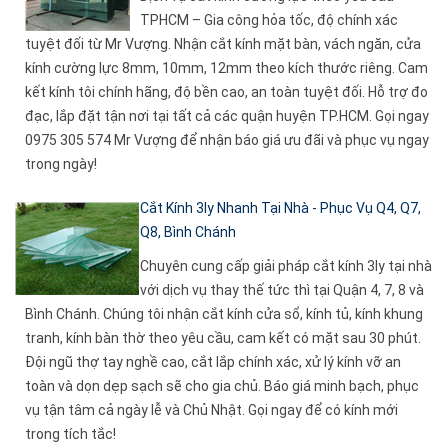
TPHCM – Gia công hỏa tốc, độ chính xác
tuyệt đối từ Mr Vượng. Nhận cắt kính mặt bàn, vách ngăn, cửa
kính cường lực 8mm, 10mm, 12mm theo kích thước riêng. Cam
kết kính tôi chính hãng, độ bền cao, an toàn tuyệt đối. Hỗ trợ đo
đạc, lắp đặt tận nơi tại tất cả các quận huyện TP.HCM. Gọi ngay
0975 305 574 Mr Vượng để nhận báo giá ưu đãi và phục vụ ngay
trong ngày!
Cắt Kính 3ly Nhanh Tại Nhà - Phục Vụ Q4, Q7,
Q8, Bình Chánh
Chuyên cung cấp giải pháp cắt kính 3ly tại nhà
với dịch vụ thay thế tức thì tại Quận 4, 7, 8 và
Bình Chánh. Chúng tôi nhận cắt kính cửa sổ, kính tủ, kính khung
tranh, kính bàn thờ theo yêu cầu, cam kết có mặt sau 30 phút.
Đội ngũ thợ tay nghề cao, cắt lắp chính xác, xử lý kính vỡ an
toàn và dọn dẹp sạch sẽ cho gia chủ. Báo giá minh bạch, phục
vụ tận tâm cả ngày lễ và Chủ Nhật. Gọi ngay để có kính mới
trong tích tắc!