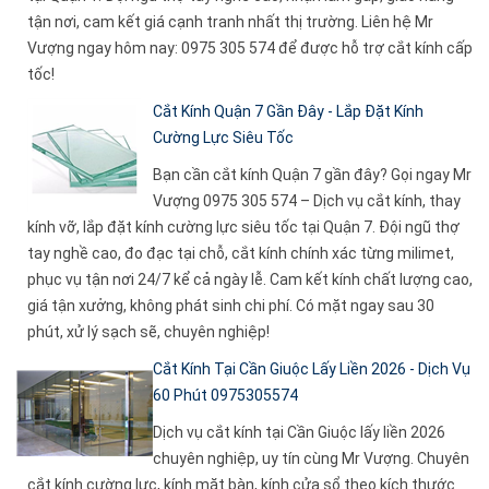
tận nơi, cam kết giá cạnh tranh nhất thị trường. Liên hệ Mr
Vượng ngay hôm nay: 0975 305 574 để được hỗ trợ cắt kính cấp
tốc!
Cắt Kính Quận 7 Gần Đây - Lắp Đặt Kính
Cường Lực Siêu Tốc
Bạn cần cắt kính Quận 7 gần đây? Gọi ngay Mr
Vượng 0975 305 574 – Dịch vụ cắt kính, thay
kính vỡ, lắp đặt kính cường lực siêu tốc tại Quận 7. Đội ngũ thợ
tay nghề cao, đo đạc tại chỗ, cắt kính chính xác từng milimet,
phục vụ tận nơi 24/7 kể cả ngày lễ. Cam kết kính chất lượng cao,
giá tận xưởng, không phát sinh chi phí. Có mặt ngay sau 30
phút, xử lý sạch sẽ, chuyên nghiệp!
Cắt Kính Tại Cần Giuộc Lấy Liền 2026 - Dịch Vụ
60 Phút 0975305574
Dịch vụ cắt kính tại Cần Giuộc lấy liền 2026
chuyên nghiệp, uy tín cùng Mr Vượng. Chuyên
cắt kính cường lực, kính mặt bàn, kính cửa sổ theo kích thước