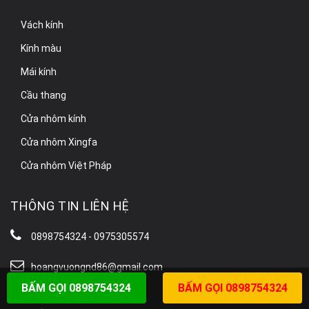
Vách kính
Kính màu
Mái kính
Cầu thang
Cửa nhôm kính
Cửa nhôm Xingfa
Cửa nhôm Việt Pháp
THÔNG TIN LIÊN HỆ
0898754324 - 0975305574
hoangvuongnd86@gmail.com
BẤM GỌI 0898754324
BẤM GỌI 0898754324
BÁO GIÁ KÍNH