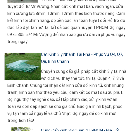
tuyệt đối từ Mr Vượng. Nhận cắt kính mặt bàn, vách ngăn, cửa
kính cường lực 8mm, 10mm, 12mm theo kích thước riêng. Cam
kết kính tôi chính hãng, độ bền cao, an toàn tuyệt đối. Hỗ trợ đo
đạc, lắp đặt tận nơi tại tất cả các quận huyện TP.HCM. Gọi ngay
0975 305 574 Mr Vượng để nhận báo giá ưu đãi và phục vụ ngay
trong ngày!
Cắt Kính 3ly Nhanh Tại Nhà - Phục Vụ Q4, Q7,
Q8, Bình Chánh
Chuyên cung cấp giải pháp cắt kính 3ly tại nhà
với dịch vụ thay thế tức thì tại Quận 4, 7, 8 và
Bình Chánh. Chúng tôi nhận cắt kính cửa sổ, kính tủ, kính khung
tranh, kính bàn thờ theo yêu cầu, cam kết có mặt sau 30 phút.
Đội ngũ thợ tay nghề cao, cắt lắp chính xác, xử lý kính vỡ an
toàn và dọn dẹp sạch sẽ cho gia chủ. Báo giá minh bạch, phục
vụ tận tâm cả ngày lễ và Chủ Nhật. Gọi ngay để có kính mới
trong tích tắc!
Cung Cấp Kính 3ly Quận 4 TPHCM - Giá Tốt,