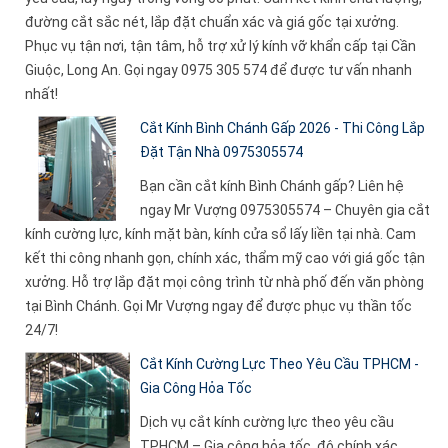
đường cắt sắc nét, lắp đặt chuẩn xác và giá gốc tại xưởng.
Phục vụ tận nơi, tận tâm, hỗ trợ xử lý kính vỡ khẩn cấp tại Cần
Giuộc, Long An. Gọi ngay 0975 305 574 để được tư vấn nhanh
nhất!
Cắt Kính Bình Chánh Gấp 2026 - Thi Công Lắp
Đặt Tận Nhà 0975305574
Bạn cần cắt kính Bình Chánh gấp? Liên hệ
ngay Mr Vượng 0975305574 – Chuyên gia cắt
kính cường lực, kính mặt bàn, kính cửa sổ lấy liền tại nhà. Cam
kết thi công nhanh gọn, chính xác, thẩm mỹ cao với giá gốc tận
xưởng. Hỗ trợ lắp đặt mọi công trình từ nhà phố đến văn phòng
tại Bình Chánh. Gọi Mr Vượng ngay để được phục vụ thần tốc
24/7!
Cắt Kính Cường Lực Theo Yêu Cầu TPHCM -
Gia Công Hỏa Tốc
Dịch vụ cắt kính cường lực theo yêu cầu
TPHCM – Gia công hỏa tốc, độ chính xác