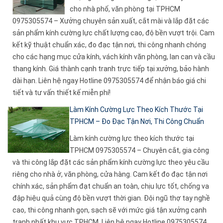
cho nhà phố, văn phòng tại TPHCM
0975305574 – Xưởng chuyên sản xuất, cắt mài và lắp đặt các
sản phẩm kính cường lực chất lượng cao, độ bền vượt trội. Cam
kết kỹ thuật chuẩn xác, đo đạc tận nơi, thi công nhanh chóng
cho các hạng mục cửa kính, vách kính văn phòng, lan can và cầu
thang kính. Giá thành cạnh tranh trực tiếp tại xưởng, bảo hành
dài hạn. Liên hệ ngay Hotline 0975305574 để nhận báo giá chi
tiết và tư vấn thiết kế miễn phí!
Làm Kính Cường Lực Theo Kích Thước Tại
TPHCM – Đo Đạc Tận Nơi, Thi Công Chuẩn
Làm kính cường lực theo kích thước tại
TPHCM 0975305574 – Chuyên cắt, gia công
và thi công lắp đặt các sản phẩm kính cường lực theo yêu cầu
riêng cho nhà ở, văn phòng, cửa hàng. Cam kết đo đạc tận nơi
chính xác, sản phẩm đạt chuẩn an toàn, chịu lực tốt, chống va
đập hiệu quả cùng độ bền vượt thời gian. Đội ngũ thợ tay nghề
cao, thi công nhanh gọn, sạch sẽ với mức giá tận xưởng cạnh
tranh nhất khu vực TPHCM. Liên hệ ngay Hotline 0975305574