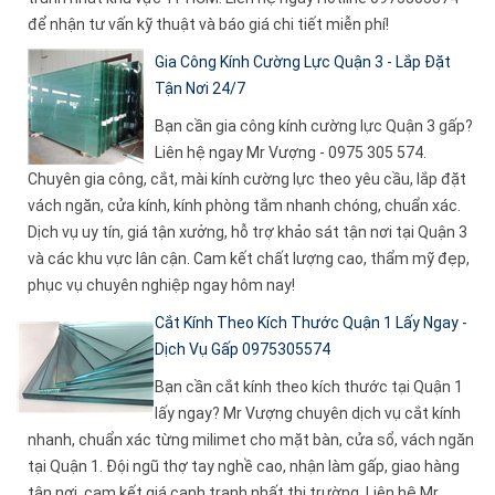
để nhận tư vấn kỹ thuật và báo giá chi tiết miễn phí!
Gia Công Kính Cường Lực Quận 3 - Lắp Đặt
Tận Nơi 24/7
Bạn cần gia công kính cường lực Quận 3 gấp?
Liên hệ ngay Mr Vượng - 0975 305 574.
Chuyên gia công, cắt, mài kính cường lực theo yêu cầu, lắp đặt
vách ngăn, cửa kính, kính phòng tắm nhanh chóng, chuẩn xác.
Dịch vụ uy tín, giá tận xưởng, hỗ trợ khảo sát tận nơi tại Quận 3
và các khu vực lân cận. Cam kết chất lượng cao, thẩm mỹ đẹp,
phục vụ chuyên nghiệp ngay hôm nay!
Cắt Kính Theo Kích Thước Quận 1 Lấy Ngay -
Dịch Vụ Gấp 0975305574
Bạn cần cắt kính theo kích thước tại Quận 1
lấy ngay? Mr Vượng chuyên dịch vụ cắt kính
nhanh, chuẩn xác từng milimet cho mặt bàn, cửa sổ, vách ngăn
tại Quận 1. Đội ngũ thợ tay nghề cao, nhận làm gấp, giao hàng
tận nơi, cam kết giá cạnh tranh nhất thị trường. Liên hệ Mr