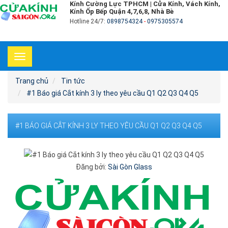
Kính Cường Lực TPHCM | Cửa Kính, Vách Kính,
Kính Ốp Bếp Quận 4,7,6,8, Nhà Bè
Hotline 24/7:
0898754324
-
0975305574
Toggle
navigation
Trang chủ
Tin tức
#1 Báo giá Cắt kính 3 ly theo yêu cầu Q1 Q2 Q3 Q4 Q5
#1 BÁO GIÁ CẮT KÍNH 3 LY THEO YÊU CẦU Q1 Q2 Q3 Q4 Q5
Đăng bởi:
Sài Gòn Glass