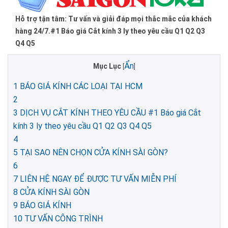
Hỗ trợ tận tâm: Tư vấn và giải đáp mọi thắc mắc của khách
hàng 24/7.#1 Báo giá Cắt kính 3 ly theo yêu cầu Q1 Q2 Q3
Q4 Q5
Ẩn
Mục Lục
[
]
1
BÁO GIÁ KÍNH CÁC LOẠI TẠI HCM
2
3
DỊCH VỤ CẮT KÍNH THEO YÊU CẦU #1 Báo giá Cắt
kính 3 ly theo yêu cầu Q1 Q2 Q3 Q4 Q5
4
5
TẠI SAO NÊN CHỌN CỬA KÍNH SÀI GÒN?
6
7
LIÊN HỆ NGAY ĐỂ ĐƯỢC TƯ VẤN MIỄN PHÍ
8
CỬA KÍNH SÀI GÒN
9
BÁO GIÁ KÍNH
10
TƯ VẤN CÔNG TRÌNH