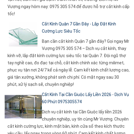
Vượng ngay hôm nay: 0975 305 574 để được hỗ trợ cắt kính cấp
tốc!
Cắt Kính Quận 7 Gần Đây - Lắp Đặt Kính
Cường Lực Siêu Tốc
Bạn cần cắt kính Quận 7 gần đây? Gọi ngay Mr
Vượng 0975 305 574 – Dịch vụ cắt kính, thay
kính vỡ, lắp đặt kính cường lực siêu tốc tại Quận 7. Đội ngũ thợ
tay nghề cao, đo đạc tại chỗ, cắt kính chính xác từng milimet,
phục vụ tận nơi 24/7 kể cả ngày lễ. Cam kết kính chất lượng cao,
giá tận xưởng, không phát sinh chi phí. Có mặt ngay sau 30
phút, xử lý sạch sẽ, chuyên nghiệp!
Cắt Kính Tại Cần Giuộc Lấy Liền 2026 - Dịch Vụ
60 Phút 0975305574
Dịch vụ cắt kính tại Cần Giuộc lấy liền 2026
chuyên nghiệp, uy tín cùng Mr Vượng. Chuyên
cắt kính cường lực, kính mặt bàn, kính cửa sổ theo kích thước
yêu cầu, lấy ngay trong vòng 60 phút. Cam kết kính chất lượng,