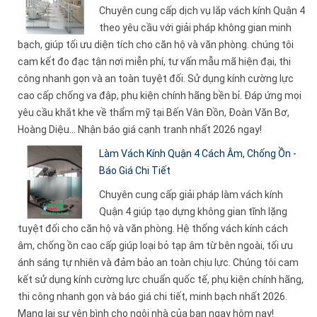
Chuyên cung cấp dịch vụ lắp vách kính Quận 4
theo yêu cầu với giải pháp không gian minh
bạch, giúp tối ưu diện tích cho căn hộ và văn phòng. chúng tôi
cam kết đo đạc tận nơi miễn phí, tư vấn mẫu mã hiện đại, thi
công nhanh gọn và an toàn tuyệt đối. Sử dụng kính cường lực
cao cấp chống va đập, phụ kiện chính hãng bền bỉ. Đáp ứng mọi
yêu cầu khắt khe về thẩm mỹ tại Bến Vân Đồn, Đoàn Văn Bơ,
Hoàng Diệu... Nhận báo giá cạnh tranh nhất 2026 ngay!
Làm Vách Kính Quận 4 Cách Âm, Chống Ồn -
Báo Giá Chi Tiết
Chuyên cung cấp giải pháp làm vách kính
Quận 4 giúp tạo dựng không gian tĩnh lặng
tuyệt đối cho căn hộ và văn phòng. Hệ thống vách kính cách
âm, chống ồn cao cấp giúp loại bỏ tạp âm từ bên ngoài, tối ưu
ánh sáng tự nhiên và đảm bảo an toàn chịu lực. Chúng tôi cam
kết sử dụng kính cường lực chuẩn quốc tế, phụ kiện chính hãng,
thi công nhanh gọn và báo giá chi tiết, minh bạch nhất 2026.
Mang lại sự yên bình cho ngôi nhà của bạn ngay hôm nay!