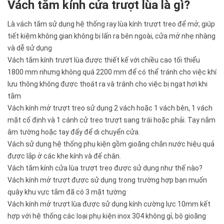
Vách tăm kính cửa trượt lùa là gì?
Là vách tắm sử dụng hệ thống ray lùa kính trượt treo để mở, giúp
tiết kiệm không gian không bị lấn ra bên ngoài, cửa mở nhẹ nhàng
và dễ sử dụng
Vách tắm kính trươt lùa được thiết kế với chiều cao tối thiểu
1800 mm nhưng không quá 2200 mm để có thể tránh cho việc khí
lưu thông không được thoát ra và tránh cho việc bị ngạt hơi khi
tắm
Vách kính mở trượt treo sử dụng 2 vách hoặc 1 vách bên, 1 vách
mặt cố định và 1 cánh cử treo trượt sang trái hoặc phải. Tay nắm
âm tường hoặc tay đẩy để di chuyển cửa.
Vách sử dụng hệ thống phụ kiện gồm gioăng chắn nước hiệu quả
được lắp ở các khe kính và đế chân.
Vách tắm kính cửa lùa trượt treo được sử dụng như thế nào?
Vách kính mở trượt được sử dụng trong trường hợp bạn muốn
quây khu vực tắm đã có 3 mặt tường
Vách kính mở trượt lùa được sử dụng kính cường lực 10mm kết
hợp với hệ thống các loại phụ kiện inox 304 không gỉ, bộ gioăng