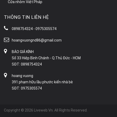
Cửa nhôm Việt Pháp
THÔNG TIN LIÊN HỆ
0898754324 - 0975305574
hoangvuongnd86@gmail.com
BÁO GIÁ KÍNH
Số 33 Hiệp Bình Chánh - Q.Thủ Đức - HCM
SĐT: 0898754324
hoang vuong
391 phạm hữu lầu phước kiển nhà bè
SĐT: 0975305574
Copyright © 2026 Liveweb.Vn. All Rights Reserved.