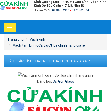
Kính Cường Lực TPHCM | Cửa Kính, Vách Kính,
Kính Ốp Bếp Quận 4,7,6,8, Nhà Bè
Hotline 24/7:
0898754324
-
0975305574
Toggle
navigation
Trang chủ
Vách kính
Vách tắm kính cửa trượt lùa chính hãng giá rẻ
VÁCH TẮM KÍNH CỬA TRƯỢT LÙA CHÍNH HÃNG GIÁ RẺ
Đăng bởi:
Sài Gòn Glass