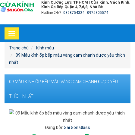
Kính Cường Lực TPHCM | Cửa Kính, Vách Kính,
Kính Ốp Bếp Quận 4,7,6,8, Nhà Bè
Hotline 24/7:
0898754324
-
0975305574
Toggle
navigation
Trang chủ
Kính màu
09 Mẫu kính ốp bếp màu vàng cam chanh được yêu thích
nhất
09 MẪU KÍNH ỐP BẾP MÀU VÀNG CAM CHANH ĐƯỢC YÊU
THÍCH NHẤT
Đăng bởi:
Sài Gòn Glass