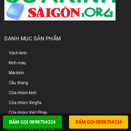
DANH MỤC SẢN PHẨM
Vách kính
Kính màu
Mái kính
Cầu thang
Cửa nhôm kính
Cửa nhôm Xingfa
Cửa nhôm Việt Pháp
BẤM GỌI 0898754324
BẤM GỌI 0898754324
THÔNG TIN LIÊN HỆ