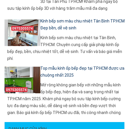
3D tại Tân Phú TP.HCM! Khám phá ngay bộ
sưu tập kính ốp bếp 3D với hàng trăm mẫu mã đa dạng
Kính bếp sơn màu chịu nhiệt Tân Bình TP.HCM
Đẹp bền, dễ vệ sinh
Kính bếp sơn màu chịu nhiệt tại Tân Bình,
TP.HCM. Chuyên cung cấp giải pháp kính ốp
bếp đẹp, bền, chịu nhiệt tốt, dễ vệ sinh. Tư vấn và báo giá miễn
phí.
Top mẫu kính ốp bếp đẹp tại TP.HCM được ưa
chuộng nhất 2025
Mở rộng không gian bếp với những mẫu kính
ốp bếp đẹp, hiện đại và sang trọng nhất tại
TP.HCM năm 2025. Khám phá ngay bộ sưu tập kính bếp cường
lực đa dạng màu sắc, dễ dàng vệ sinh và bền đẹp vượt thời
gian. Báo giá kính ốp bếp TPHCM ưu đãi, thi công nhanh chóng.