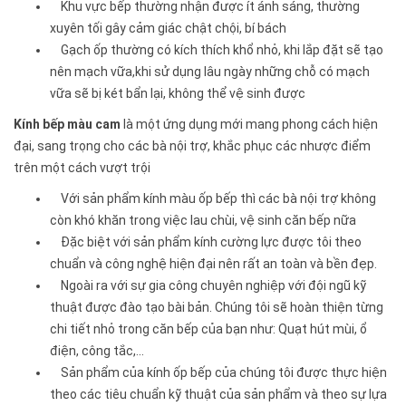
Khu vực bếp thường nhận được ít ánh sáng, thường
xuyên tối gây cảm giác chật chội, bí bách
Gạch ốp thường có kích thích khổ nhỏ, khi lắp đặt sẽ tạo
nên mạch vữa,khi sử dụng lâu ngày những chỗ có mạch
vữa sẽ bị két bẩn lại, không thể vệ sinh được
Kính bếp màu cam
là một ứng dụng mới mang phong cách hiện
đại, sang trọng cho các bà nội trợ, khắc phục các nhược điểm
trên một cách vượt trội
Với sản phẩm kính màu ốp bếp thì các bà nội trợ không
còn khó khăn trong việc lau chùi, vệ sinh căn bếp nữa
Đặc biệt với sản phẩm kính cường lực được tôi theo
chuẩn và công nghệ hiện đại nên rất an toàn và bền đẹp.
Ngoài ra với sự gia công chuyên nghiệp với đội ngũ kỹ
thuật được đào tạo bài bản. Chúng tôi sẽ hoàn thiện từng
chi tiết nhỏ trong căn bếp của bạn như: Quạt hút mùi, ổ
điện, công tắc,...
Sản phẩm của kính ốp bếp của chúng tôi được thực hiện
theo các tiêu chuẩn kỹ thuật của sản phẩm và theo sự lựa