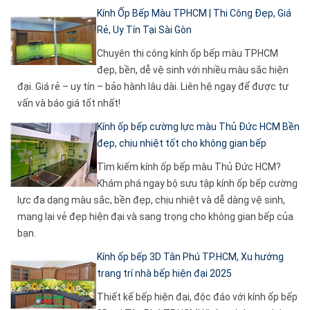
Kính Ốp Bếp Màu TPHCM | Thi Công Đẹp, Giá
Rẻ, Uy Tín Tại Sài Gòn
Chuyên thi công kính ốp bếp màu TPHCM
đẹp, bền, dễ vệ sinh với nhiều màu sắc hiện
đại. Giá rẻ – uy tín – bảo hành lâu dài. Liên hệ ngay để được tư
vấn và báo giá tốt nhất!
Kính ốp bếp cường lực màu Thủ Đức HCM Bền
đẹp, chịu nhiệt tốt cho không gian bếp
Tìm kiếm kính ốp bếp màu Thủ Đức HCM?
Khám phá ngay bộ sưu tập kính ốp bếp cường
lực đa dạng màu sắc, bền đẹp, chịu nhiệt và dễ dàng vệ sinh,
mang lại vẻ đẹp hiện đại và sang trọng cho không gian bếp của
bạn.
Kính ốp bếp 3D Tân Phú TP.HCM, Xu hướng
trang trí nhà bếp hiện đại 2025
Thiết kế bếp hiện đại, độc đáo với kính ốp bếp